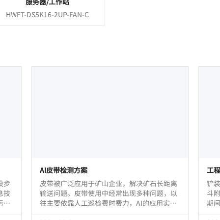
服务器/工作站
HWFT-DS5K16-2UP-FAN-C
AI皮带检测方案
工
设步
皮带被广泛应用于矿山企业，解决矿石长距离
铲
息技
输送问题。皮带使用中经常出现多种问题，以
斗
污染
往主要依靠人工巡检费时费力，AI的应用实现
期
系统
了皮带实时检测，帮助企业实现降本增效。
现