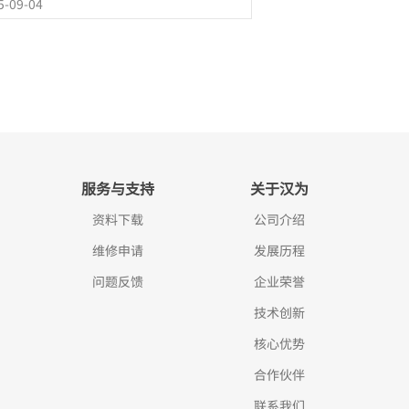
5-09-04
设想。斗齿监测与脱落告警对铲装设备而言
有重要意义。
服务与支持
关于汉为
资料下载
公司介绍
维修申请
发展历程
问题反馈
企业荣誉
技术创新
核心优势
合作伙伴
联系我们