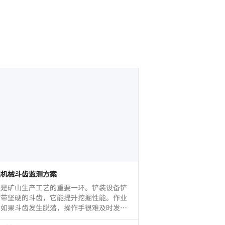
程机械斗齿监测方案
装是矿山生产工艺的重要一环。铲装设备铲
附带坚硬的斗齿，它能提升挖掘性能。作业
间如果斗齿发生脱落，操作手很难及时发
，一旦斗齿随矿石进入破碎机，那么后果不