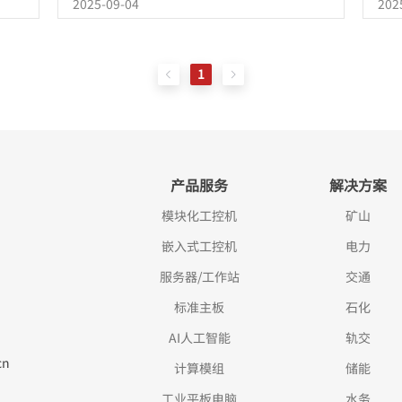
2025-09-04
202
辆信
堪
著提
具
1
产品服务
解决方案
模块化工控机
矿山
嵌入式工控机
电力
服务器/工作站
交通
标准主板
石化
AI人工智能
轨交
cn
计算模组
储能
工业平板电脑
水务