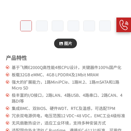
图片
产品特性
基于飞腾E2000Q高性能4核CPU设计，关键器件100%国产化
板载32GB eMMC、4GB LPDDR4及1Mbit MRAM
强大的扩展能力，1路MiniPCIe、1路M.2、1路mSATA和1路
Micro SD
极丰富的I/O接口，2路LAN、4路USB、4路串口、2路CAN、4
路DI等
集成BMC、双BIOS、硬件WDT、RTC及温感，可选配TPM
冗余双电源供电，电压范围12 VDC~48 VDC，EMC工业4级标准
无风扇散热设计，适应工业环境，支持多种安装方式
适配国内外主流PLC Runtime，遵循IEC-61131标准，可用作